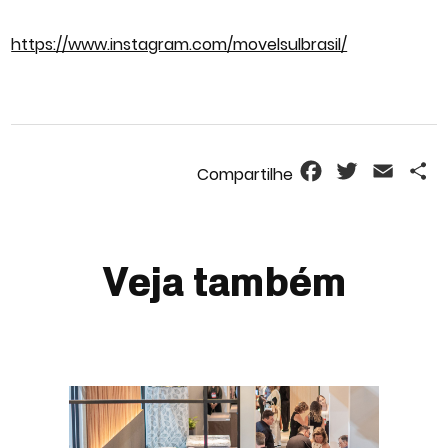
https://www.instagram.com/movelsulbrasil/
Facebook
Twitter
Email
S
Veja também