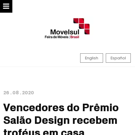
English
Español
26
.
08
.
2020
Vencedores do Prêmio
Salão Design recebem
troféus em casa