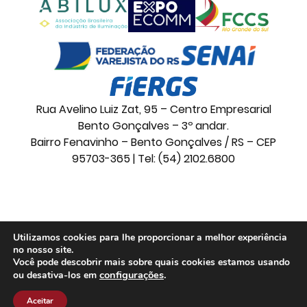
Rua Avelino Luiz Zat, 95 – Centro Empresarial
Bento Gonçalves – 3º andar.
Bairro Fenavinho – Bento Gonçalves / RS – CEP
95703-365 | Tel: (54) 2102.6800
© 2026 Movelsul. Todos os direitos reservados.
Utilizamos cookies para lhe proporcionar a melhor experiência
no nosso site.
Você pode descobrir mais sobre quais cookies estamos usando
configurações
.
ou desativa-los em
Aceitar