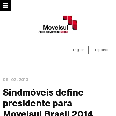
English
Español
06
.
02
.
2013
Sindmóveis define
presidente para
Movelsul Brasil 2014