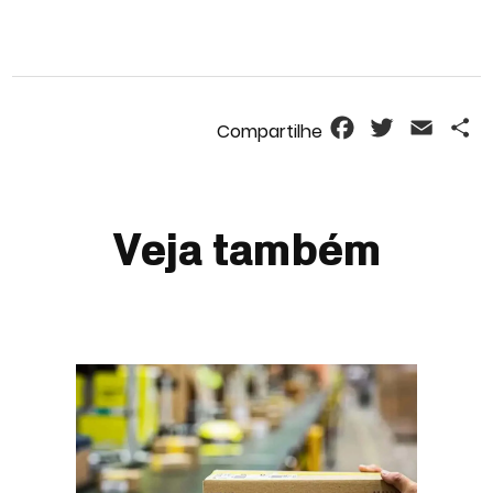
Facebook
Twitter
Email
S
Veja também