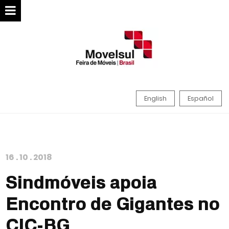
English
Español
16
.
10
.
2018
Sindmóveis apoia
Encontro de Gigantes no
CIC-BG