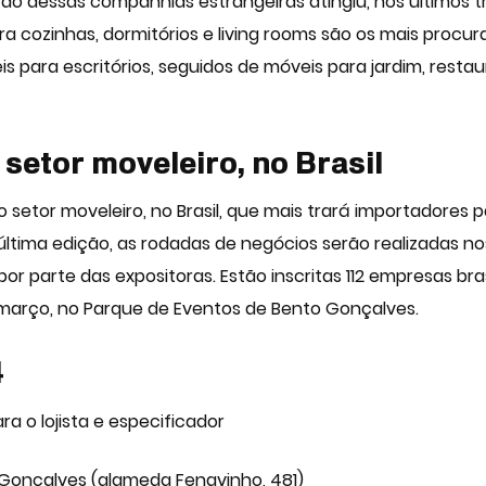
ção dessas companhias estrangeiras atingiu, nos últimos t
a cozinhas, dormitórios e living rooms são os mais procur
 para escritórios, seguidos de móveis para jardim, restau
 setor moveleiro, no Brasil
o setor moveleiro, no Brasil, que mais trará importadores 
tima edição, as rodadas de negócios serão realizadas no
 parte das expositoras. Estão inscritas 112 empresas bras
e março, no Parque de Eventos de Bento Gonçalves.
4
 o lojista e especificador
Gonçalves (alameda Fenavinho, 481)