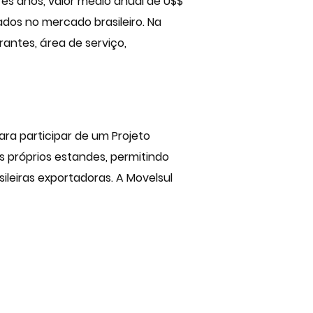
rês anos, valor médio anual de U$$
ados no mercado brasileiro. Na
rantes, área de serviço,
para participar de um Projeto
s próprios estandes, permitindo
ileiras exportadoras. A Movelsul