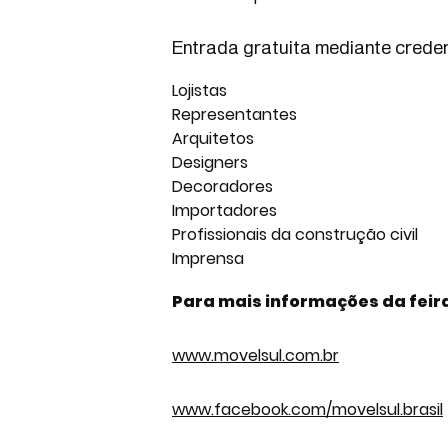
Entrada gratuita mediante creden
Lojistas
Representantes
Arquitetos
Designers
Decoradores
Importadores
Profissionais da construção civil
Imprensa
Para mais informações da
feir
www.movelsul.com.br
www.facebook.com/movelsul.brasil