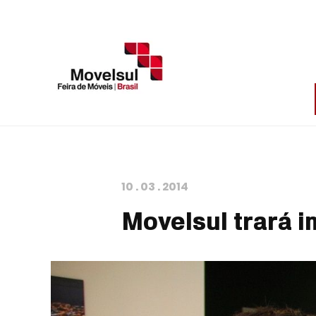
10
.
03
.
2014
Movelsul trará 