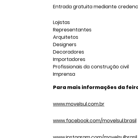
Entrada gratuita mediante credenci
Lojistas
Representantes
Arquitetos
Designers
Decoradores
Importadores
Profissionais da construção civil
Imprensa
Para mais informações da
feir
www.movelsul.com.br
www.facebook.com/movelsul.brasil
www.instagram.com/movelsulbrasil