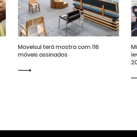
Movelsul terá mostra com 116
M
s
móveis assinados
le
2