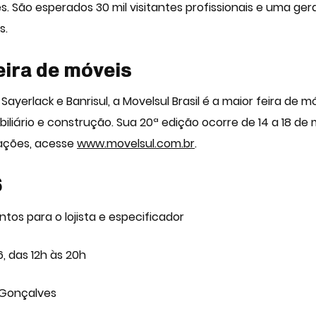
es. São esperados 30 mil visitantes profissionais e uma g
s.
eira de móveis
ayerlack e Banrisul, a Movelsul Brasil é a maior
feira de m
obiliário e construção. Sua 20ª edição ocorre de 14 a 18 d
mações, acesse
www.movelsul.com.br
.
6
tos para o lojista e especificador
, das 12h às 20h
 Gonçalves