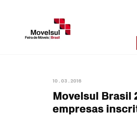
10
.
03
.
2016
Movelsul Brasil
empresas inscri