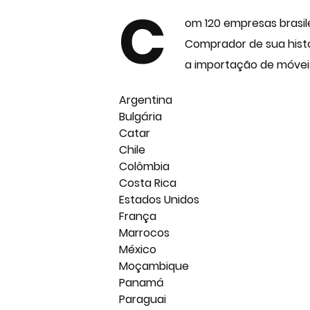
C
om 120 empresas brasile
Comprador de sua histór
a importação de móveis 
Argentina
Bulgária
Catar
Chile
Colômbia
Costa Rica
Estados Unidos
França
Marrocos
México
Moçambique
Panamá
Paraguai