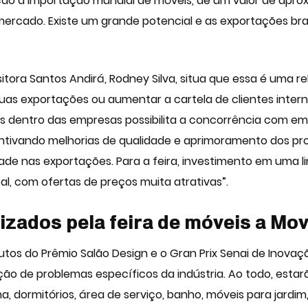
ação à importação mundial de móveis, de um valor de apro
ercado. Existe um grande potencial e as exportações bra
tora Santos Andirá, Rodney Silva, situa que essa é uma r
uas exportações ou aumentar a cartela de clientes intern
s dentro das empresas possibilita a concorrência com em
centivando melhorias de qualidade e aprimoramento dos pr
de nas exportações. Para a feira, investimento em uma l
pal, com ofertas de preços muita atrativas”.
izados pela feira de móveis a Mov
utos do Prêmio Salão Design e o Gran Prix Senai de Inova
ução de problemas específicos da indústria. Ao todo, esta
, dormitórios, área de serviço, banho, móveis para jardim, 