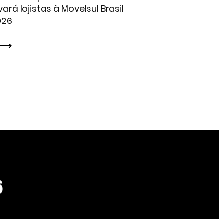
vará lojistas à Movelsul Brasil
026
6