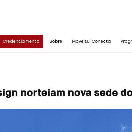
Credenciamento
Sobre
Movelsul Conecta
Prog
sign norteiam nova sede d