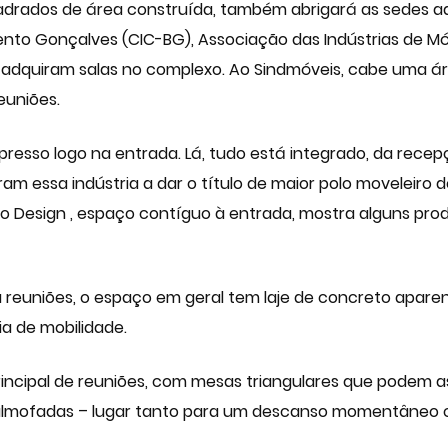
adrados de área construída, também abrigará as sedes ad
Bento Gonçalves (CIC-BG), Associação das Indústrias de Mó
 adquiram salas no complexo. Ao Sindmóveis, cabe uma á
euniões.
resso logo na entrada. Lá, tudo está integrado, da recep
m essa indústria a dar o título de maior polo moveleiro d
ão Design
, espaço contíguo à entrada, mostra alguns pr
reuniões, o espaço em geral tem laje de concreto apare
ia de mobilidade.
incipal de reuniões, com mesas triangulares que podem a
almofadas – lugar tanto para um descanso momentâneo c