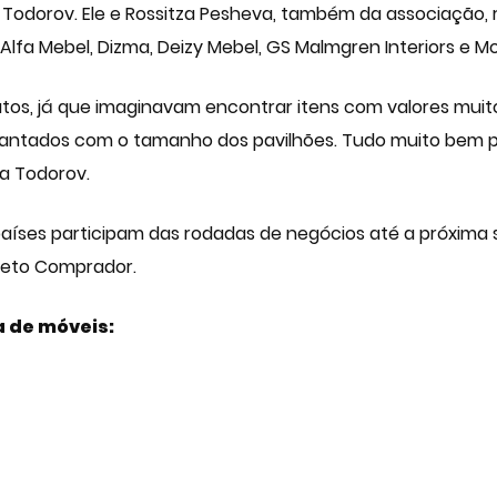
ylo Todorov. Ele e Rossitza Pesheva, também da associaçã
Alfa Mebel, Dizma, Deizy Mebel, GS Malmgren Interiors e M
tos, já que imaginavam encontrar itens com valores muit
cantados com o tamanho dos pavilhões. Tudo muito bem p
a Todorov.
 países participam das rodadas de negócios até a próxima s
ojeto Comprador.
a de móveis
: