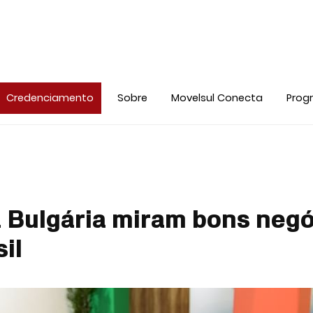
Credenciamento
Sobre
Movelsul Conecta
Prog
 Bulgária miram bons negó
il