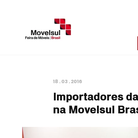
18
.
03
.
2016
Importadores da
na Movelsul Bras