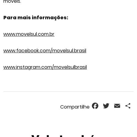
móveis.
Para mais informações:
www.movelsul.com.br
www.facebook.com/movelsul.brasil
www.instagram.com/movelsulbrasil
Facebook
Twitter
Email
S