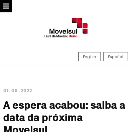
English
Español
01
.
08
.
2022
A espera acabou: saiba a
data da próxima
Movelsul