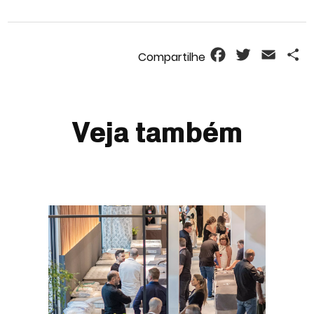
Facebook
Twitter
Email
S
Veja também