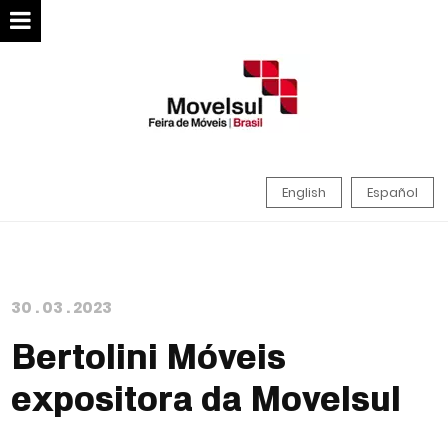
English
Español
30
.
03
.
2023
Bertolini Móveis
expositora da Movelsul