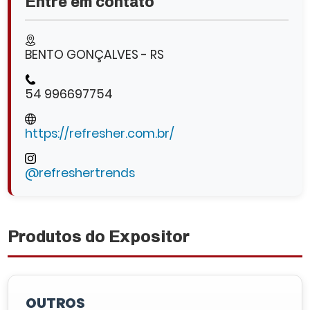
Entre em contato
BENTO GONÇALVES - RS
54 996697754
https://refresher.com.br/
@refreshertrends
Produtos do Expositor
OUTROS