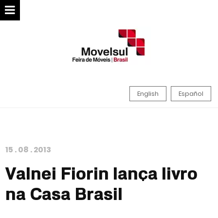
English
Español
15
.
08
.
2013
Valnei Fiorin lança livro
na Casa Brasil