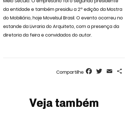
Meio Século. O empresário foi o segundo presidente
da entidade e também presidiu a 2ª edição da Mostra
do Mobiliário, hoje Movelsul Brasil. O evento ocorreu no
estande da Livraria do Arquiteto, com a presença da
diretoria da feira e convidados do autor.
Facebook
Twitter
Email
S
Veja também