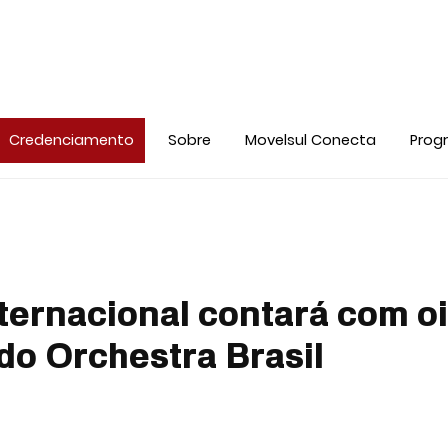
Credenciamento
Sobre
Movelsul Conecta
Prog
ernacional contará com oi
do Orchestra Brasil