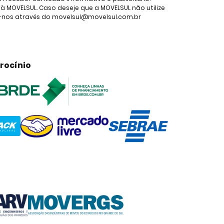
 MOVELSUL. Caso deseje que a MOVELSUL não utilize
e-nos através do movelsul@movelsul.com.br
rocínio