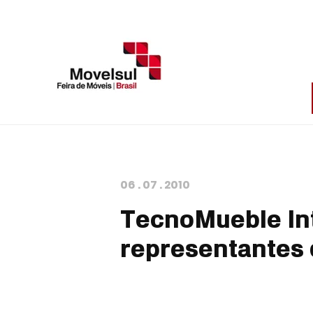
06
.
07
.
2010
TecnoMueble Int
representantes 