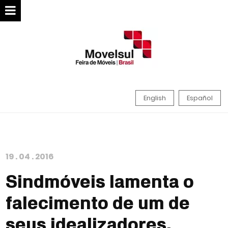
English
Español
19
.
04
.
2016
Sindmóveis lamenta o
falecimento de um de
seus idealizadores,