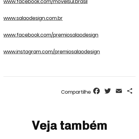
www.facebook.com/movelsul.brasil
www.salaodesign.com.br
www.facebook.com/premiosalaodesign
www.instagram.com/premiosalaodesign
Facebook
Twitter
Email
S
Veja também