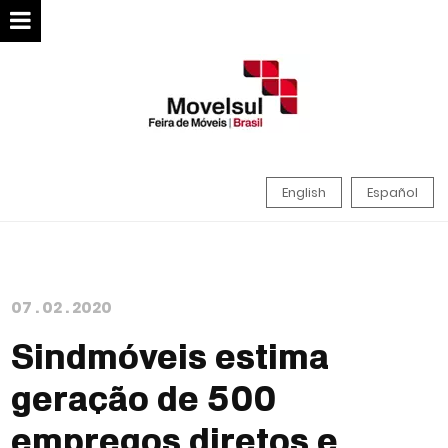
English
Español
07
.
02
.
2020
Sindmóveis estima
geração de 500
empregos diretos e