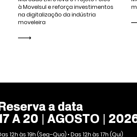
à Movelsul e reforça investimentos
m
na digitalização da indústria
moveleira
Reserva a data
17 A 20 | AGOSTO | 202
Das 12h às 19h (Seg–Qua) • Das 12h às 17h (Qui)