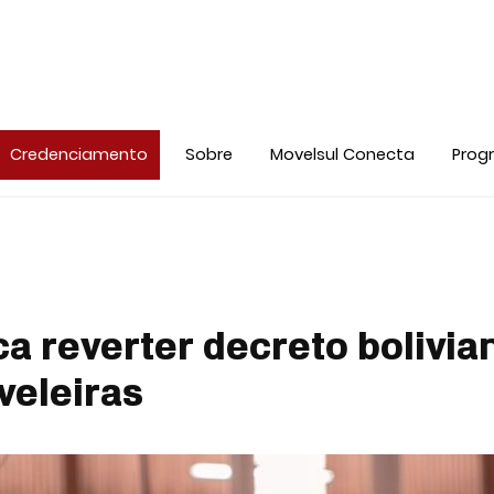
Credenciamento
Sobre
Movelsul Conecta
Prog
a reverter decreto bolivia
veleiras