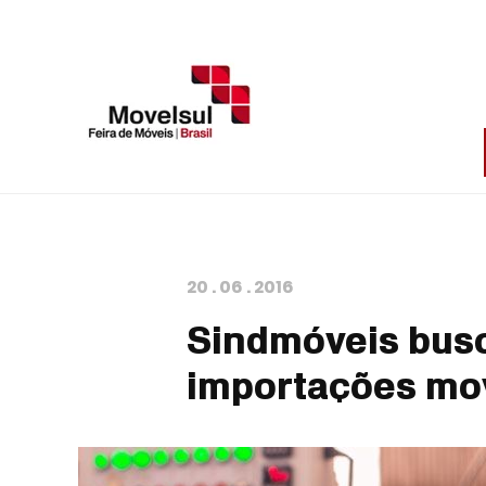
20
.
06
.
2016
Sindmóveis busc
importações mo