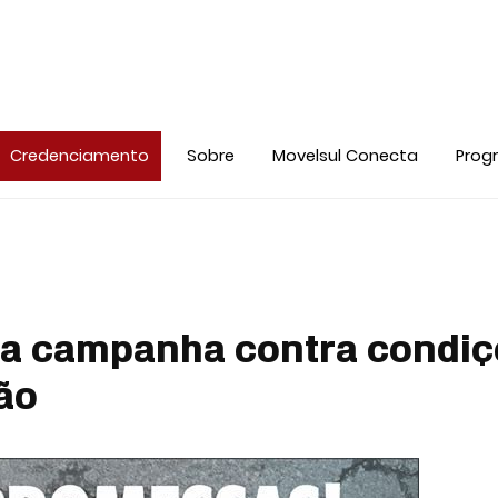
Credenciamento
Sobre
Movelsul Conecta
Prog
ia campanha contra condiç
ão