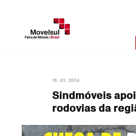
15
.
01
.
2014
Sindmóveis apo
rodovias da regi