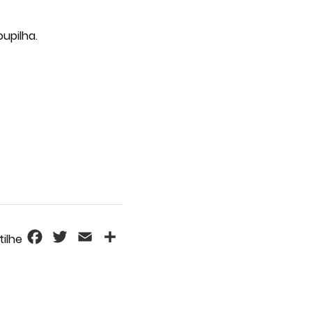
upilha.
Facebook
Twitter
Email
Share