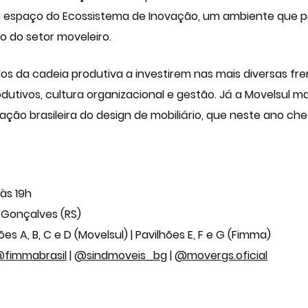
 o espaço do Ecossistema de Inovação, um ambiente que
o do setor moveleiro.
elos da cadeia produtiva a investirem nas mais diversas f
dutivos, cultura organizacional e gestão. Já a Movelsul 
miação brasileira do design de mobiliário, que neste ano ch
 às 19h
 Gonçalves (RS)
hões A, B, C e D (Movelsul) | Pavilhões E, F e G (Fimma)
fimmabrasil
|
@sindmoveis_bg
|
@movergs.oficial