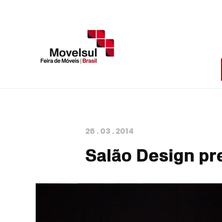
26
.
03
.
2014
Salão Design pr