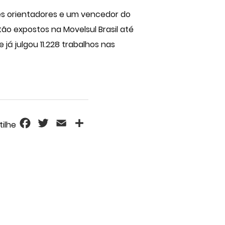
res orientadores e um vencedor do
tão expostos na Movelsul Brasil até
já julgou 11.228 trabalhos nas
Facebook
Twitter
Email
Share