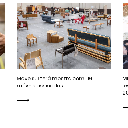
Movelsul terá mostra com 116
M
s
móveis assinados
le
2