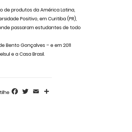
o de produtos da América Latina,
sidade Positivo, em Curitiba (PR),
or onde passaram estudantes de todo
o de Bento Gonçalves – e em 2011
sul e a Casa Brasil.
Facebook
Twitter
Email
Share