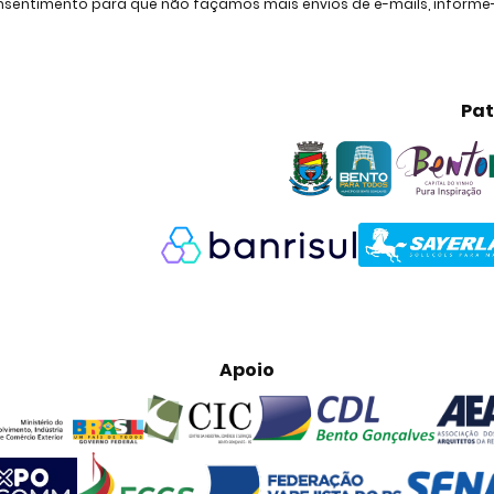
consentimento para que não façamos mais envios de e-mails, inform
Pat
Apoio