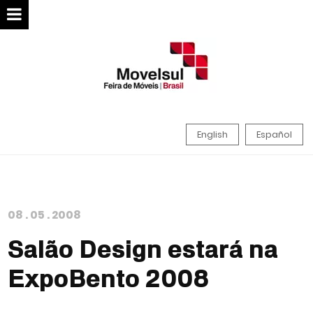
English
Español
08
.
05
.
2008
Salão Design estará na
ExpoBento 2008