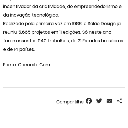
incentivador da criatividade, do empreendedorismo e
da inovação tecnológica.
Realizado pela primeira vez em 1988, o Salão Design já
reuniu 5.665 projetos em 11 edições. Só neste ano
foram inscritos 940 trabalhos, de 21 Estados brasileiros
e de 14 países.
Fonte: Conceito.Com
Facebook
Twitter
Email
S