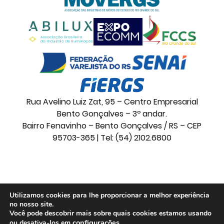
Rua Avelino Luiz Zat, 95 – Centro Empresarial
Bento Gonçalves – 3º andar.
Bairro Fenavinho – Bento Gonçalves / RS – CEP
95703-365 | Tel: (54) 2102.6800
© 2026 Movelsul. Todos os direitos reservados.
Utilizamos cookies para lhe proporcionar a melhor experiência
no nosso site.
Você pode descobrir mais sobre quais cookies estamos usando
configurações
.
ou desativa-los em