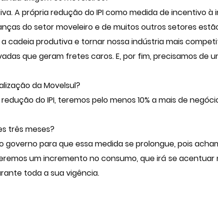
va. A própria redução do IPI como medida de incentivo à
anças do setor moveleiro e de muitos outros setores est
r a cadeia produtiva e tornar nossa indústria mais compe
adas que geram fretes caros. E, por fim, precisamos de um
lização da Movelsul?
redução do IPI, teremos pelo menos 10% a mais de negócio
ses três meses?
 governo para que essa medida se prolongue, pois acham
teremos um incremento no consumo, que irá se acentuar n
rante toda a sua vigência.