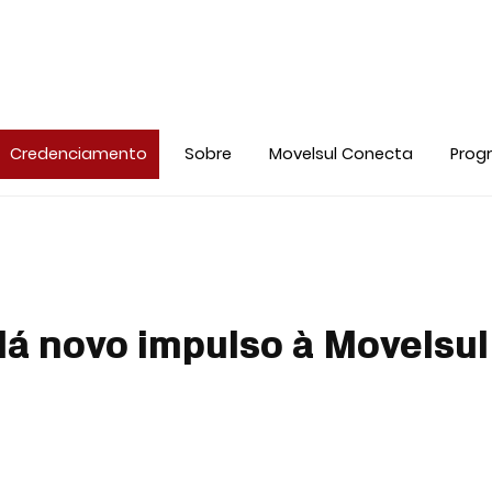
Credenciamento
Sobre
Movelsul Conecta
Prog
dá novo impulso à Movelsul