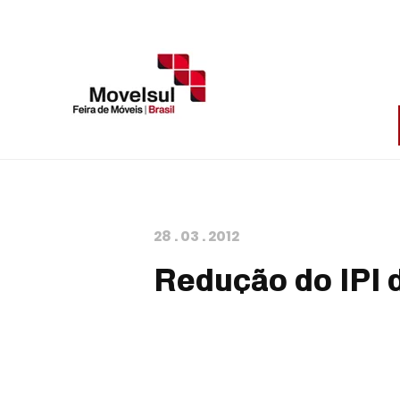
28
.
03
.
2012
Redução do IPI 