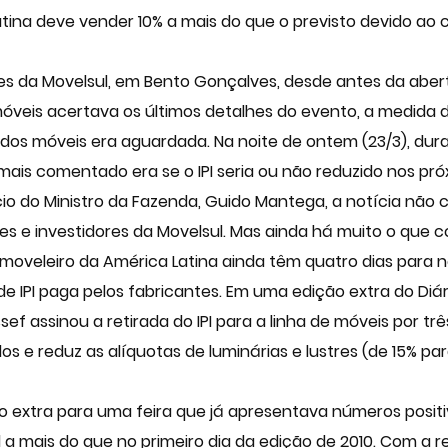
atina deve vender 10% a mais do que o previsto devido ao 
es da Movelsul, em Bento Gonçalves, desde antes da aber
veis acertava os últimos detalhes do evento, a medida d
I) dos móveis era aguardada. Na noite de ontem (23/3), du
mais comentado era se o IPI seria ou não reduzido nos pró
o do Ministro da Fazenda, Guido Mantega, a notícia não 
es e investidores da Movelsul. Mas ainda há muito o que c
 moveleiro da América Latina ainda têm quatro dias para 
de IPI paga pelos fabricantes. Em uma edição extra do Diár
ussef assinou a retirada do IPI para a linha de móveis por
s e reduz as alíquotas de luminárias e lustres (de 15% pa
extra para uma feira que já apresentava números positiv
l a mais do que no primeiro dia da edição de 2010. Com a r