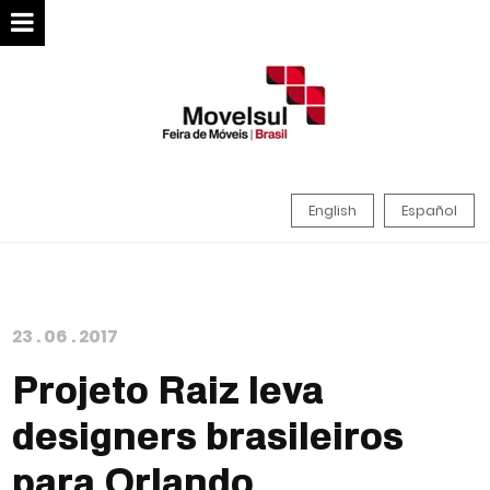
English
Español
23
.
06
.
2017
Projeto Raiz leva
designers brasileiros
para Orlando