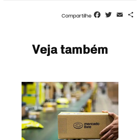
Facebook
Twitter
Email
S
Veja também