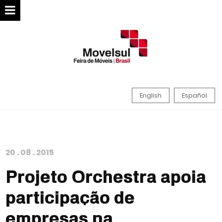
English
Español
20
.
08
.
2015
Projeto Orchestra apoia
participação de
empresas na