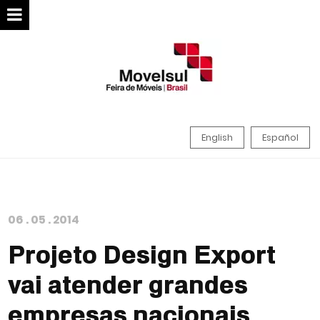
English
Español
06
.
05
.
2014
Projeto Design Export
vai atender grandes
empresas nacionais