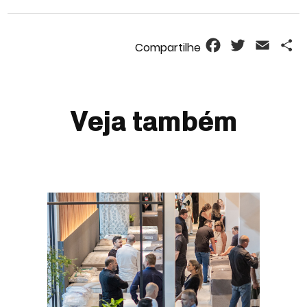
Facebook
Twitter
Email
S
Veja também