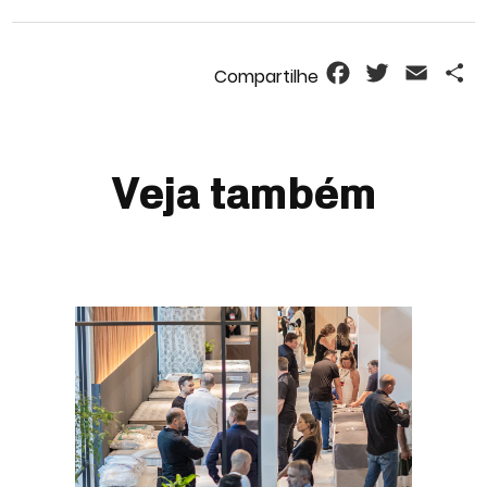
Facebook
Twitter
Email
S
Veja também