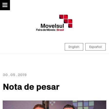
English
Español
30
.
05
.
2019
Nota de pesar