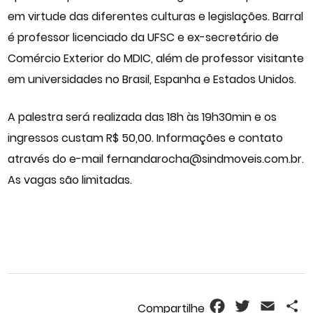
em virtude das diferentes culturas e legislações. Barral
é professor licenciado da UFSC e ex-secretário de
Comércio Exterior do MDIC, além de professor visitante
em universidades no Brasil, Espanha e Estados Unidos.
A palestra será realizada das 18h às 19h30min e os
ingressos custam R$ 50,00. Informações e contato
através do e-mail fernandarocha@sindmoveis.com.br.
As vagas são limitadas.
Facebook
Twitter
Email
S