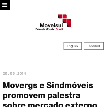
English
Español
20
.
05
.
2014
Movergs e Sindmóveis
promovem palestra
sobre mercado externo