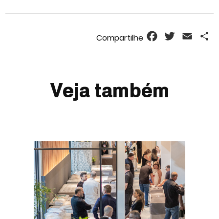
Facebook
Twitter
Email
S
Veja também