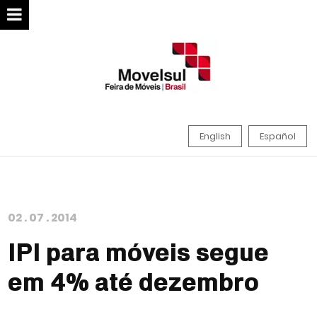
English
Español
02
.
07
.
2014
IPI para móveis segue
em 4% até dezembro