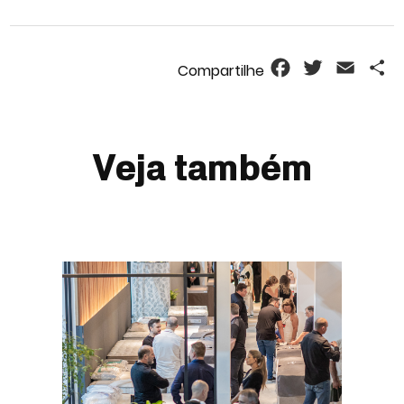
Facebook
Twitter
Email
S
Veja também