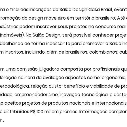
a o final das inscrições do Salão Design Casa Brasil, ev
omoção do design moveleiro em território brasileiro. Até o
ndústrias podem inscrever seus projetos no concurso reali
indmóveis). No Salão Design, será possível conhecer projet
abalhando de forma incessante para promover o Salão nac
inscritos, incluindo, além de brasileiros, colombianos, c
com uma comissão julgadora composta por profissionais q
ração na hora da avaliação aspectos como: ergonomia, 
ercadológica, relação custo-benefício e viabilidade de p
vidade, empreendedorismo, inovação tecnológica, e desta
o aceitos projetos de produtos nacionais e internacionais
rão distribuídos R$ 100 mil em prêmios. Informações comp
 .