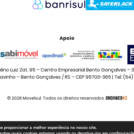
Apoio
lino Luiz Zat, 95 – Centro Empresarial Bento Gonçalves – 3
navinho – Bento Gonçalves / RS – CEP 95703-365 | Tel: (54)
© 2026 Movelsul. Todos os direitos reservados.
e proporcionar a melhor experiência no nosso site.
configuraçõ
 sobre quais cookies estamos usando ou desativa-los em