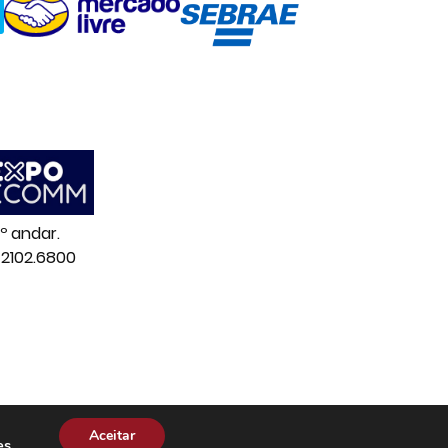
º andar.
 2102.6800
Aceitar
es
.