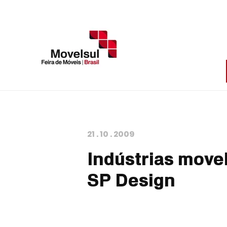
21
.
10
.
2009
Indústrias move
SP Design