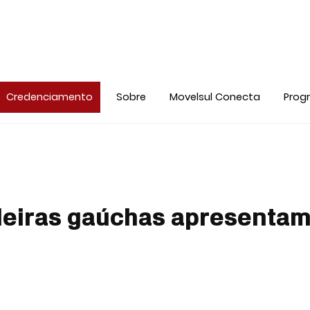
Credenciamento
Sobre
Movelsul Conecta
Prog
leiras gaúchas apresenta