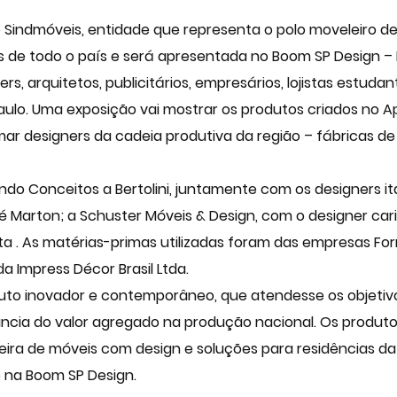
do Sindmóveis, entidade que representa o polo moveleiro 
s de todo o país e será apresentada no Boom SP Design – 
rs, arquitetos, publicitários, empresários, lojistas estudan
aulo. Uma exposição vai mostrar os produtos criados no 
ar designers da cadeia produtiva da região – fábricas de 
do Conceitos a Bertolini, juntamente com os designers ita
sé Marton; a Schuster Móveis & Design, com o designer car
a . As matérias-primas utilizadas foram das empresas Form
a Impress Décor Brasil Ltda.
uto inovador e contemporâneo, que atendesse os objetiv
ncia do valor agregado na produção nacional. Os produt
feira de móveis com design e soluções para residências da
 na Boom SP Design.