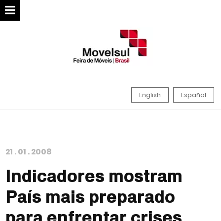
English
Español
21
.
01
.
2008
Indicadores mostram
País mais preparado
para enfrentar crises