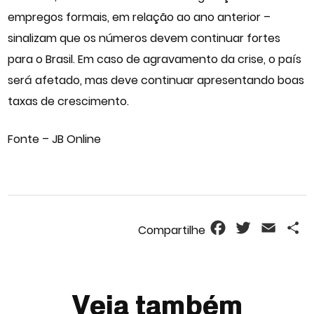
empregos formais, em relação ao ano anterior –
sinalizam que os números devem continuar fortes
para o Brasil. Em caso de agravamento da crise, o país
será afetado, mas deve continuar apresentando boas
taxas de crescimento.
Fonte – JB Online
Facebook
Twitter
Email
S
Veja também