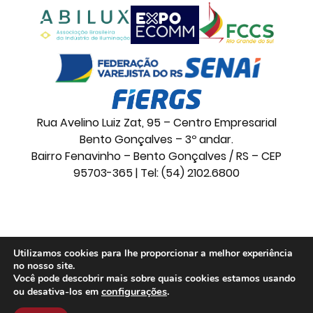
Rua Avelino Luiz Zat, 95 – Centro Empresarial
Bento Gonçalves – 3º andar.
Bairro Fenavinho – Bento Gonçalves / RS – CEP
95703-365 | Tel: (54) 2102.6800
© 2026 Movelsul. Todos os direitos reservados.
Utilizamos cookies para lhe proporcionar a melhor experiência
no nosso site.
Você pode descobrir mais sobre quais cookies estamos usando
configurações
.
ou desativa-los em