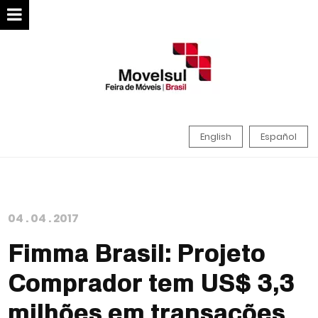
English
Español
04
.
04
.
2017
Fimma Brasil: Projeto
Comprador tem US$ 3,3
milhões em transações