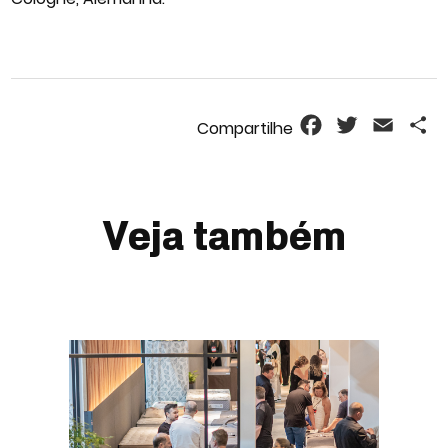
Facebook
Twitter
Email
S
Veja também