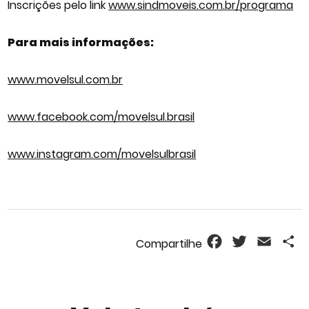
Inscrições pelo link
www.sindmoveis.com.br/programa
Para mais informações:
www.movelsul.com.br
www.facebook.com/movelsul.brasil
www.instagram.com/movelsulbrasil
Facebook
Twitter
Email
S