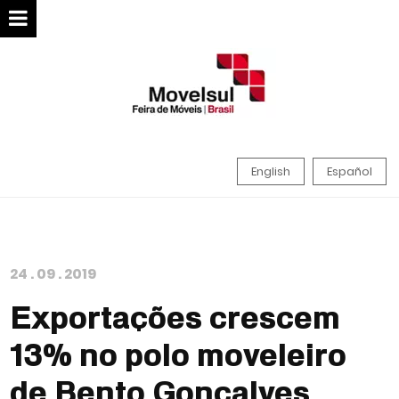
English
Español
24
.
09
.
2019
Exportações crescem
13% no polo moveleiro
de Bento Gonçalves