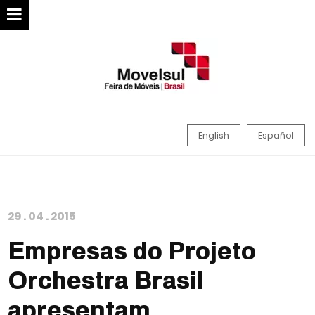
English
Español
29
.
04
.
2015
Empresas do Projeto
Orchestra Brasil
apresentam