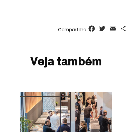
Facebook
Twitter
Email
S
Veja também