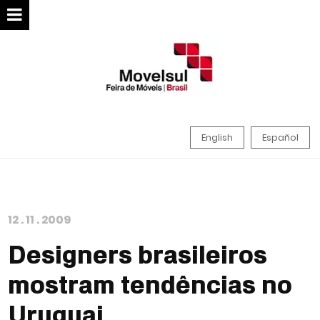
English
Español
12
.
11
.
2009
Designers brasileiros
mostram tendências no
Uruguai