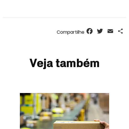
Facebook
Twitter
Email
S
Veja também