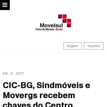
English
Español
06
.
11
.
2017
CIC-BG, Sindmóveis e
Movergs recebem
chaves do Centro