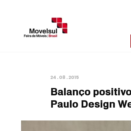
24
.
08
.
2015
Balanço positiv
Paulo Design W