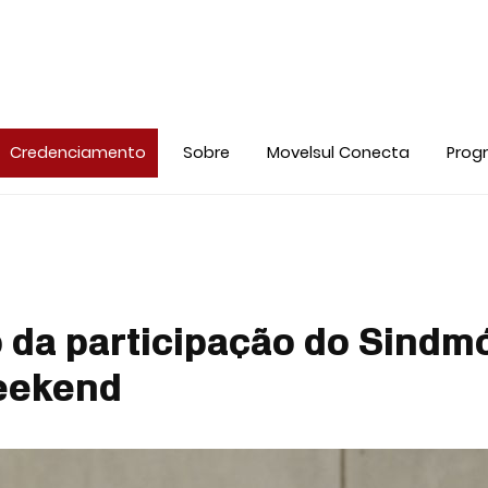
Credenciamento
Sobre
Movelsul Conecta
Prog
o da participação do Sindm
eekend