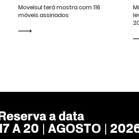
Movelsul terá mostra com 116
M
s
móveis assinados
le
2
Reserva a data
17 A 20 | AGOSTO | 202