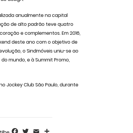
alizada anualmente na capital
ração de alto padrão teve quatro
ecoração e complementos. Em 2016,
kend deste ano com o objetivo de
a evolução, o Sindmóveis uniu-se ao
os do mundo, e à Summit Promo,
 no Jockey Club São Paulo, durante
Facebook
Twitter
Email
Share