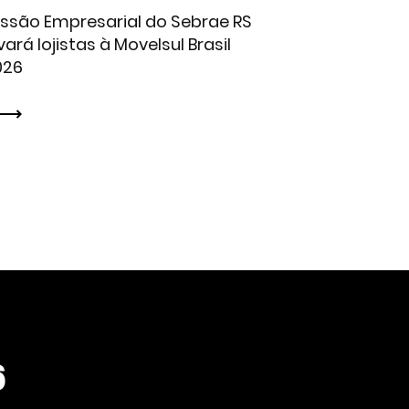
issão Empresarial do Sebrae RS
vará lojistas à Movelsul Brasil
026
6