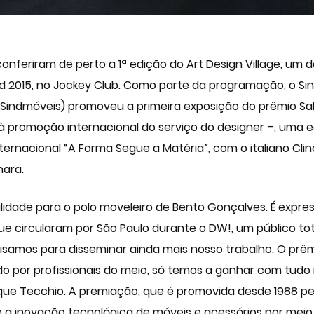
 conferiram de perto a 1ª edição do Art Design Village, um 
 2015, no Jockey Club. Como parte da programação, o Sindi
Sindmóveis) promoveu a primeira exposição do prêmio Salã
 à promoção internacional do serviço do designer –, uma e
rnacional “A Forma Segue a Matéria”, com o italiano Clino T
hara.
ilidade para o polo moveleiro de Bento Gonçalves. É expre
ue circularam por São Paulo durante o DW!, um público to
cisamos para disseminar ainda mais nosso trabalho. O prê
 por profissionais do meio, só temos a ganhar com tudo is
ue Tecchio. A premiação, que é promovida desde 1988 pel
 a inovação tecnológica de móveis e acessórios por meio