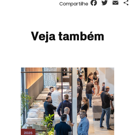
Facebook
Twitter
Email
S
Veja também