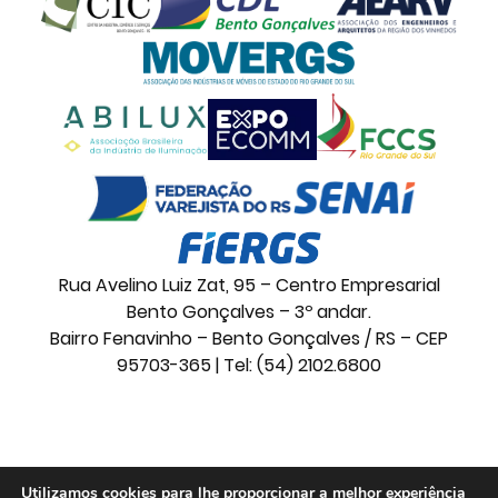
Rua Avelino Luiz Zat, 95 – Centro Empresarial
Bento Gonçalves – 3º andar.
Bairro Fenavinho – Bento Gonçalves / RS – CEP
95703-365 | Tel: (54) 2102.6800
© 2026 Movelsul. Todos os direitos reservados.
Utilizamos cookies para lhe proporcionar a melhor experiência