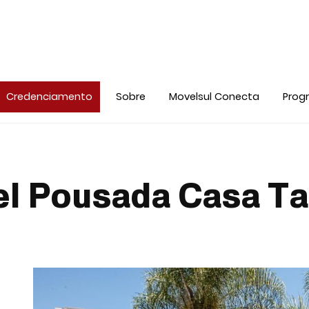
Credenciamento
Sobre
Movelsul Conecta
Prog
el Pousada Casa T