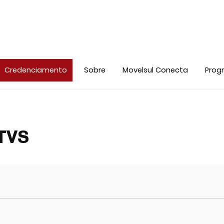
Credenciamento
Sobre
Movelsul Conecta
Prog
TVS