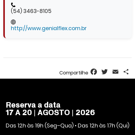
(54) 3463-8105
http://www.genialflex.com.br
Facebook
Twitter
Email
S
Reserva a data
17 A 20 | AGOSTO | 2026
Das 12h às 19h (Seg–Qua) • Das 12h às 17h (Qui)