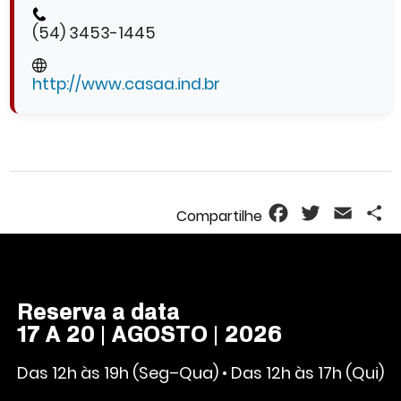
(54) 3453-1445
http://www.casaa.ind.br
Facebook
Twitter
Email
S
Reserva a data
17 A 20 | AGOSTO | 2026
Das 12h às 19h (Seg–Qua) • Das 12h às 17h (Qui)