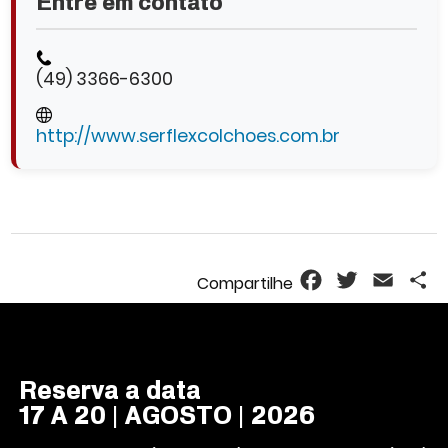
Entre em contato
(49) 3366-6300
http://www.serflexcolchoes.com.br
Facebook
Twitter
Email
S
Reserva a data
17 A 20 | AGOSTO | 2026