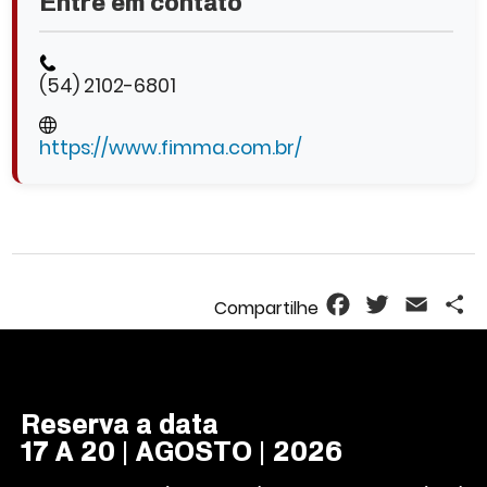
Entre em contato
(54) 2102-6801
https://www.fimma.com.br/
Facebook
Twitter
Email
S
Reserva a data
17 A 20 | AGOSTO | 2026