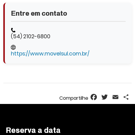
Entre em contato
(54) 2102-6800
https://www.movelsul.com.br/
Facebook
Twitter
Email
S
Reserva a data