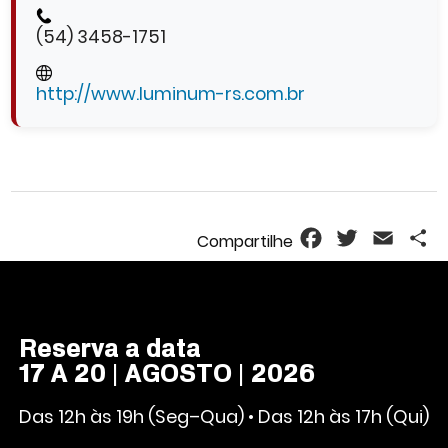
(54) 3458-1751
http://www.luminum-rs.com.br
Facebook
Twitter
Email
S
Reserva a data
17 A 20 | AGOSTO | 2026
Das 12h às 19h (Seg–Qua) • Das 12h às 17h (Qui)