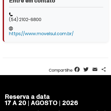
Entre em contato
(54) 2102-6800
https://www.movelsul.com.br/
Facebook
Twitter
Email
S
Reserva a data
17 A 20 | AGOSTO | 2026