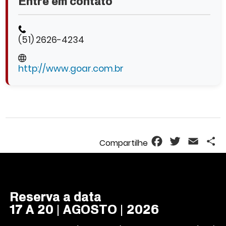
Entre em contato
(51) 2626-4234
http://www.goar.com.br
Facebook
Twitter
Email
S
Reserva a data
17 A 20 | AGOSTO | 2026