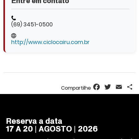
Entre em contato
(69) 3451-0500
http://www.ciclocairu.com.br
Facebook
Twitter
Email
S
Reserva a data
17 A 20 | AGOSTO | 2026